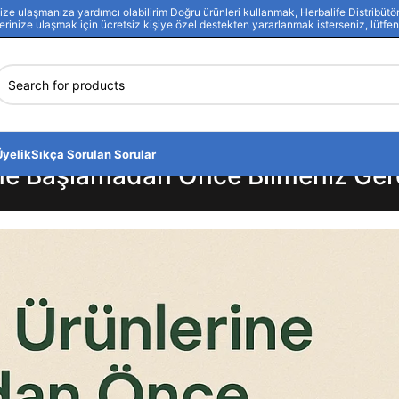
 ulaşmanıza yardımcı olabilirim Doğru ürünleri kullanmak, Herbalife Distribütörü
lerinize ulaşmak için ücretsiz kişiye özel destekten yararlanmak isterseniz, lütfen 
Üyelik
Sıkça Sorulan Sorular
ine Başlamadan Önce Bilmeniz Gere