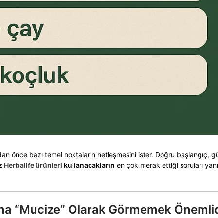
adan önce bazı temel noktaların netleşmesini ister. Doğru başlangıç, g
ez
Herbalife ürünleri
kullanacakların
en çok merak ettiği soruları yanı
aşına “Mucize” Olarak Görmemek Önemlid