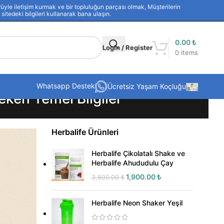
yle iletişim kurmak ve bir topluluğun parçası olmak, Müşterilerin
sitedeki bilgileri kullanarak bana ulaşın.
0.00
₺
Login / Register
0
items
Whatsapp Destek
Ücretsiz Yaşam Koçluğu
ken Temel Bilgiler
Herbalife Ürünleri
Herbalife Çikolatalı Shake ve
Herbalife Ahududulu Çay
1,900.00
₺
3,800.00
₺
Herbalife Neon Shaker Yeşil