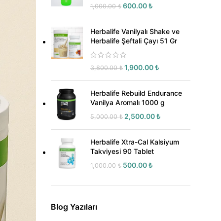
600.00
₺
1,000.00
₺
Herbalife Vanilyalı Shake ve
Herbalife Şeftali Çayı 51 Gr
1,900.00
₺
3,800.00
₺
Herbalife Rebuild Endurance
Vanilya Aromalı 1000 g
2,500.00
₺
5,000.00
₺
Herbalife Xtra-Cal Kalsiyum
Takviyesi 90 Tablet
500.00
₺
1,000.00
₺
Blog Yazıları