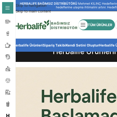
HERBALIFE BAĞIMSIZ DİSTRİBÜTÖRÜ
Mehmet KILINÇ Hedeflerinize
Skip to navigation
hedeflerine ulaşma ihtimalini artırır. Hedef
Skip to main content
TÜM ÜRÜNLER
Herbalife Ürünleri
Sipariş Takibi
Kendi Setini Oluştur
Herbalife 
Herbalife Ürünler