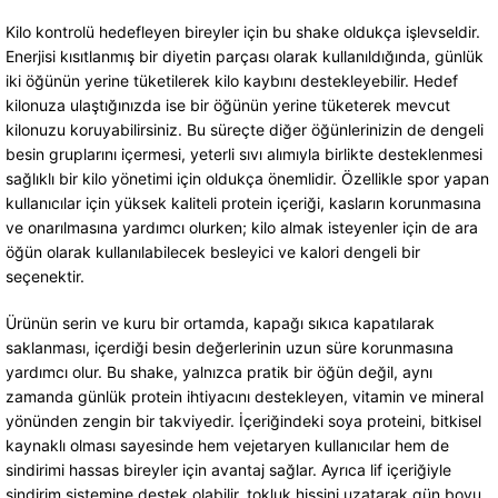
Kilo kontrolü hedefleyen bireyler için bu shake oldukça işlevseldir.
Enerjisi kısıtlanmış bir diyetin parçası olarak kullanıldığında, günlük
iki öğünün yerine tüketilerek kilo kaybını destekleyebilir. Hedef
kilonuza ulaştığınızda ise bir öğünün yerine tüketerek mevcut
kilonuzu koruyabilirsiniz. Bu süreçte diğer öğünlerinizin de dengeli
besin gruplarını içermesi, yeterli sıvı alımıyla birlikte desteklenmesi
sağlıklı bir kilo yönetimi için oldukça önemlidir. Özellikle spor yapan
kullanıcılar için yüksek kaliteli protein içeriği, kasların korunmasına
ve onarılmasına yardımcı olurken; kilo almak isteyenler için de ara
öğün olarak kullanılabilecek besleyici ve kalori dengeli bir
seçenektir.
Ürünün serin ve kuru bir ortamda, kapağı sıkıca kapatılarak
saklanması, içerdiği besin değerlerinin uzun süre korunmasına
yardımcı olur. Bu shake, yalnızca pratik bir öğün değil, aynı
zamanda günlük protein ihtiyacını destekleyen, vitamin ve mineral
yönünden zengin bir takviyedir. İçeriğindeki soya proteini, bitkisel
kaynaklı olması sayesinde hem vejetaryen kullanıcılar hem de
sindirimi hassas bireyler için avantaj sağlar. Ayrıca lif içeriğiyle
sindirim sistemine destek olabilir, tokluk hissini uzatarak gün boyu