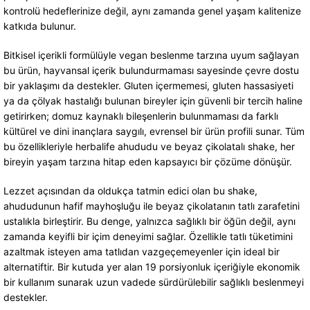
kontrolü hedeflerinize değil, aynı zamanda genel yaşam kalitenize
katkıda bulunur.
Bitkisel içerikli formülüyle vegan beslenme tarzına uyum sağlayan
bu ürün, hayvansal içerik bulundurmaması sayesinde çevre dostu
bir yaklaşımı da destekler. Gluten içermemesi, gluten hassasiyeti
ya da çölyak hastalığı bulunan bireyler için güvenli bir tercih haline
getirirken; domuz kaynaklı bileşenlerin bulunmaması da farklı
kültürel ve dini inançlara saygılı, evrensel bir ürün profili sunar. Tüm
bu özellikleriyle herbalife ahududu ve beyaz çikolatalı shake, her
bireyin yaşam tarzına hitap eden kapsayıcı bir çözüme dönüşür.
Lezzet açısından da oldukça tatmin edici olan bu shake,
ahududunun hafif mayhoşluğu ile beyaz çikolatanın tatlı zarafetini
ustalıkla birleştirir. Bu denge, yalnızca sağlıklı bir öğün değil, aynı
zamanda keyifli bir içim deneyimi sağlar. Özellikle tatlı tüketimini
azaltmak isteyen ama tatlıdan vazgeçemeyenler için ideal bir
alternatiftir. Bir kutuda yer alan 19 porsiyonluk içeriğiyle ekonomik
bir kullanım sunarak uzun vadede sürdürülebilir sağlıklı beslenmeyi
destekler.