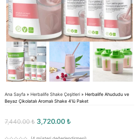
Ana Sayfa
»
Herbalife Shake Çeşitleri
»
Herbalife Ahududu ve
Beyaz Çikolatalı Aromalı Shake 4’lü Paket
3,720.00
₺
7,440.00
₺
(
4
müşteri değerlendirmesi)