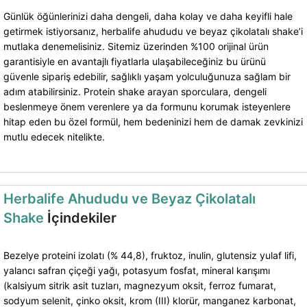
Günlük öğünlerinizi daha dengeli, daha kolay ve daha keyifli hale
getirmek istiyorsanız, herbalife ahududu ve beyaz çikolatalı shake’i
mutlaka denemelisiniz. Sitemiz üzerinden %100 orijinal ürün
garantisiyle en avantajlı fiyatlarla ulaşabileceğiniz bu ürünü
güvenle sipariş edebilir, sağlıklı yaşam yolculuğunuza sağlam bir
adım atabilirsiniz. Protein shake arayan sporculara, dengeli
beslenmeye önem verenlere ya da formunu korumak isteyenlere
hitap eden bu özel formül, hem bedeninizi hem de damak zevkinizi
mutlu edecek nitelikte.
Herbalife Ahududu ve Beyaz Çikolatalı
Shake
İçindekiler
Bezelye proteini izolatı (% 44,8), fruktoz, inulin, glutensiz yulaf lifi,
yalancı safran çiçeği yağı, potasyum fosfat, mineral karışımı
(kalsiyum sitrik asit tuzları, magnezyum oksit, ferroz fumarat,
sodyum selenit, çinko oksit, krom (III) klorür, manganez karbonat,