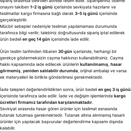
sipariş sırasında belirtilen adrese teslim edilir. Siparişleriniz ödeme
onayını takiben
1–2 iş günü
içerisinde sevkiyata hazırlanır ve
teslimatlar kargo firmasına bağlı olarak
3–5 iş günü
içerisinde
gerçekleştirilir.
Mücbir sebepler nedeniyle teslimat yapılamaması durumunda
tarafınıza bilgi verilir; talebiniz doğrultusunda sipariş iptal edilerek
ürün bedeli
en geç 14 gün
içerisinde iade edilir.
Ürün teslim tarihinden itibaren
30 gün
içerisinde, herhangi bir
gerekçe göstermeksizin cayma hakkınızı kullanabilirsiniz. Cayma
hakkı kapsamında iade edilecek ürünlerin
kullanılmamış
,
hasar
görmemiş
,
yeniden satılabilir durumda
, orijinal ambalajı ve varsa
ek materyalleri ile birlikte gönderilmesi gerekmektedir.
İade talepleri değerlendirildikten sonra, ürün bedeli
en geç 3 iş günü
içerisinde tarafınıza iade edilir. İade ve değişim işlemlerinde
kargo
ücretleri firmamız tarafından karşılanmaktadır
.
Sevkiyat sırasında hasar gören ürünler için teslimat esnasında
tutanak tutulması gerekmektedir. Tutanak altına alınmamış hasarlı
ürünler için yapılacak başvurular değerlendirme kapsamı dışında
kalabilir.