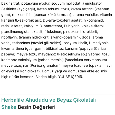
bakır sitrat, potasyum iyodür, sodyum molibdat),) emülgatör
(lesitinler (ayçiçeği)), keten tohumu tozu, kıvam arttırıcı (ksantan
gam), renklendirici (pancar kökü kırmızısı), aroma vericiler, vitamin
karışımı (L-askorbik asit, DL-alfa-tokoferil asetat, nikotinamid,
retinil asetat, kalsiyum D-pantotenat, D-biyotin, kolekalsiferol,
pteroilmonoglutamik asit, fillokuinon, piridoksin hidroklorit,
riboflavin, tiyamin hidroklorit, siyanokobalamin), doğal aroma
verici, tatlandırıcı (steviol glikozitler), sodyum klorür, L-metiyonin,
kıvam arttırıcı (guar gam), bitkisel toz karışımı (papaya (Carica
papaya) meyve tozu, maydanoz (Petroselinum sp.) yaprağı tozu,
korimboz vaksiniyum (yaban mersini) (Vaccinium corymbosum)
meyve tozu, nar (Punica granatum) meyve tozu) ve topaklanmayı
önleyici (silikon dioksit). Domuz yağı ve domuzdan elde edilmiş
hiçbir ürün içermez. Alerjen bilgisi ​​YULAF İÇERİR​.
Herbalife Ahududu ve Beyaz Çikolatalı
Shake
Besin Değerleri