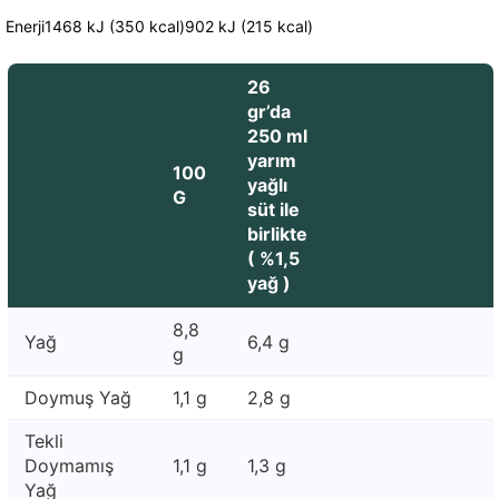
Enerji1468 kJ (350 kcal)902 kJ (215 kcal)
26
gr’da
250 ml
yarım
100
yağlı
G
süt ile
birlikte
( %1,5
yağ )
8,8
Yağ
6,4 g
g
Doymuş Yağ
1,1 g
2,8 g
Tekli
Doymamış
1,1 g
1,3 g
Yağ