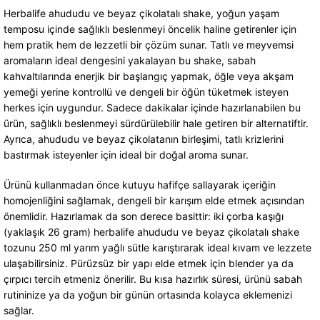
Herbalife ahududu ve beyaz çikolatalı shake, yoğun yaşam
temposu içinde sağlıklı beslenmeyi öncelik haline getirenler için
hem pratik hem de lezzetli bir çözüm sunar. Tatlı ve meyvemsi
aromaların ideal dengesini yakalayan bu shake, sabah
kahvaltılarında enerjik bir başlangıç yapmak, öğle veya akşam
yemeği yerine kontrollü ve dengeli bir öğün tüketmek isteyen
herkes için uygundur. Sadece dakikalar içinde hazırlanabilen bu
ürün, sağlıklı beslenmeyi sürdürülebilir hale getiren bir alternatiftir.
Ayrıca, ahududu ve beyaz çikolatanın birleşimi, tatlı krizlerini
bastırmak isteyenler için ideal bir doğal aroma sunar.
Ürünü kullanmadan önce kutuyu hafifçe sallayarak içeriğin
homojenliğini sağlamak, dengeli bir karışım elde etmek açısından
önemlidir. Hazırlamak da son derece basittir: iki çorba kaşığı
(yaklaşık 26 gram) herbalife ahududu ve beyaz çikolatalı shake
tozunu 250 ml yarım yağlı sütle karıştırarak ideal kıvam ve lezzete
ulaşabilirsiniz. Pürüzsüz bir yapı elde etmek için blender ya da
çırpıcı tercih etmeniz önerilir. Bu kısa hazırlık süresi, ürünü sabah
rutininize ya da yoğun bir günün ortasında kolayca eklemenizi
sağlar.