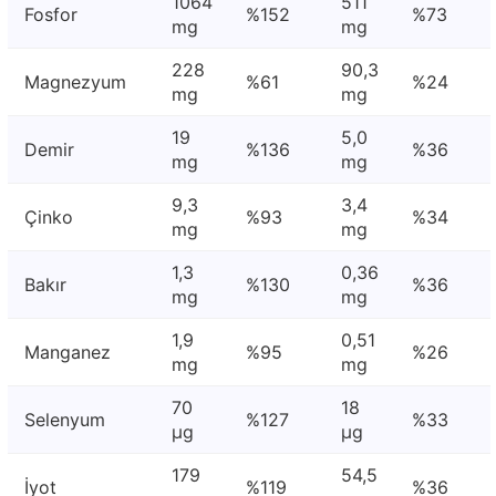
1064
511
Fosfor
%152
%73
mg
mg
228
90,3
Magnezyum
%61
%24
mg
mg
19
5,0
Demir
%136
%36
mg
mg
9,3
3,4
Çinko
%93
%34
mg
mg
1,3
0,36
Bakır
%130
%36
mg
mg
1,9
0,51
Manganez
%95
%26
mg
mg
70
18
Selenyum
%127
%33
μg
μg
179
54,5
İyot
%119
%36