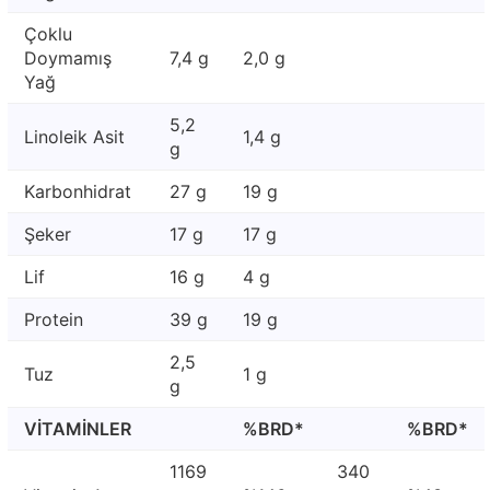
Çoklu
Doymamış
7,4 g
2,0 g
Yağ
5,2
Linoleik Asit
1,4 g
g
Karbonhidrat
27 g
19 g
Şeker
17 g
17 g
Lif
16 g
4 g
Protein
39 g
19 g
2,5
Tuz
1 g
g
VİTAMİNLER
%BRD*
%BRD*
1169
340