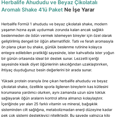
Herbalife Ahududu ve Beyaz Çikolatalı
Aromalı Shake 4’lü Paket
Ne İşe Yarar
Herbalife Formül 1 ahududu ve beyaz çikolatalı shake, modern
yaşamın hızına ayak uydurmak zorunda kalan ancak sağlıklı
beslenmeden de ödün vermek istemeyen bireyler için özel olarak
geliştirilmiş dengeli bir öğün alternatifidir. Tatlı ve ferah aromasıyla
ön plana çıkan bu shake, günlük beslenme rutinine kolayca
entegre edilebilen pratikliği sayesinde, ister kahvaltıda ister yoğun
bir günün ortasında ideal bir destek sunar. Lezzetli içeriği
sayesinde klasik diyet öğünlerinin sıkıcılığından uzaklaştırırken,
ihtiyaç duyduğunuz besin değerlerini bir arada sunar.
Yüksek protein oranıyla öne çıkan herbalife ahududu ve beyaz
çikolatalı shake, özellikle sporla ilgilenen bireylerin kas kütlesini
korumasına yardımcı olurken, aynı zamanda uzun süre tokluk
sağlayarak öğün aralarını kontrol altına almanızı kolaylaştırır.
İçeriğinde yer alan 25 farklı vitamin ve mineral, bağışıklık
sisteminden cilt sağlığına, metabolizmadan enerji düzeyine kadar
pek çok sistemi destekleyici niteliktedir. Bu sayede yalnızca kilo