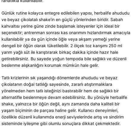
rahatlıkla kullanılabilir.
Günlük rutine kolayca entegre edilebilen yapısı, herbalife ahududu
ve beyaz çikolatalı shake’in en güçlü yönlerinden biridir. Sabah
kahvaltısı yerine güne zinde başlamak isteyenler için ideal bir
seçenektir; antrenman sonrası kas onarımını hızlandırmak amacıyla
kullanılabilir ya da gün içinde öğle veya akşam yemeği yerine
dengeli bir öğün olarak tüketilebilir. 2 ölçek toz karışımı 250 ml
yarım yağlı süt ile karıştırarak birkaç dakika içinde hazır hale
getirebilirsiniz. Bu sayede yoğun tempoda bile sağlıklı ve düzenli
beslenme alışkanlığını korumak mümkün hale gelir.
Tatlı krizlerinin sık yaşandığı dönemlerde ahududu ve beyaz
çikolatanın doğal tatlılığı sayesinde, zararlı atıştırmalıklara
yönelmeden hem tatlı isteğinizi bastırabilir hem de sağlıklı bir
alternatifle beslenmeye devam edebilirsiniz. Bu yönüyle herbalife
shake, yalnızca bir öğün değil, aynı zamanda daha kaliteli bir
yaşam biçiminin de parçası haline gelir. Kullanıcı deneyimleri,
özellikle düzenli kullanımda enerji seviyelerinde artış ve sindirim
sisteminde iyileşme gibi olumlu sonuçlara dikkat çekmektedir.