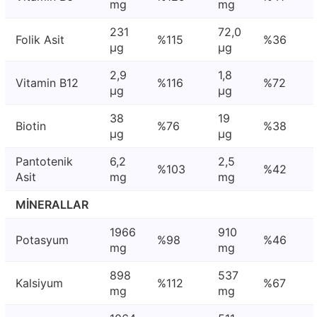
mg
mg
231
72,0
Folik Asit
%115
%36
μg
μg
2,9
1,8
Vitamin B12
%116
%72
μg
μg
38
19
Biotin
%76
%38
μg
μg
Pantotenik
6,2
2,5
%103
%42
Asit
mg
mg
MİNERALLAR
1966
910
Potasyum
%98
%46
mg
mg
898
537
Kalsiyum
%112
%67
mg
mg