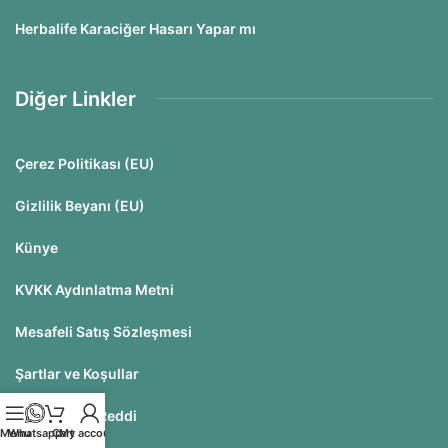
Herbalife Karaciğer Hasarı Yapar mı
Diğer Linkler
Çerez Politikası (EU)
Gizlilik Beyanı (EU)
Künye
KVKK Aydınlatma Metni
Mesafeli Satış Sözleşmesi
Şartlar ve Koşullar
Sorumluluk Reddi
Menu
Whatsapp
Cart
My account