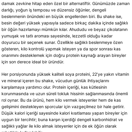
damak zevkine hitap eden özel bir alternatiftir. Günümüzde zaman
darlığı, yoğun iş temposu ve düzensiz öğünler, dengeli
beslenmenin önündeki en büyük engellerden biri. Bu shake ise,
besin değeri yüksek yapısıyla sadece birkaç dakika içinde sağlıklı
bir öğün hazırlamayı mümkün kılar. Ahududu ve beyaz çikolatanın
yumuşak ve tatlı aroması sayesinde, lezzetli olduğu kadar
doyurucu bir seçenek sunar. Özellikle sağlıklı beslenmeye özen
gösteren, kilo kontrolü yapmak isteyen ya da spor sonrası kas
onarımını desteklemek için doğru protein kaynağı arayan bireyler
için son derece ideal bir üründür.
Her porsiyonunda yüksek kaliteli soya proteini, 22’ye yakın vitamin
ve mineral içeren bu shake, vücudun günlük ihtiyaçlarını
karşılamaya yardımcı olur. Protein içeriği, kas kütlesinin
korunmasında ve uzun süreli tokluk hissinin sağlanmasında önemli
rol oynar. Bu da ürünü, hem kilo vermek isteyenler hem de kas
gelişimini destekleyen sporcular için vazgeçilmez bir hale getirir.
Düşük kalori içeriği sayesinde kalori kısıtlaması yapan bireyler için
uygun bir tercihtir; buna karşın içerdiği dengeli karbonhidrat ve
sağlıklı yağlar ile kilo almak isteyenler için de ek öğün olarak