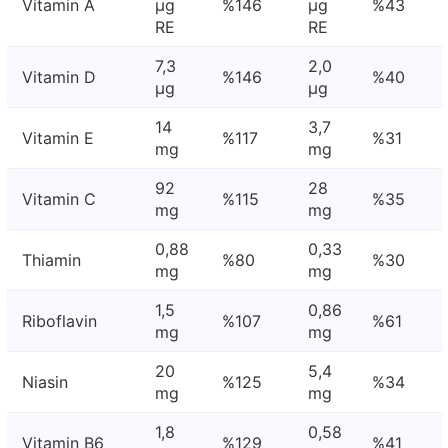
Vitamin A
μg
%146
μg
%43
RE
RE
7,3
2,0
Vitamin D
%146
%40
μg
μg
14
3,7
Vitamin E
%117
%31
mg
mg
92
28
Vitamin C
%115
%35
mg
mg
0,88
0,33
Thiamin
%80
%30
mg
mg
1,5
0,86
Riboflavin
%107
%61
mg
mg
20
5,4
Niasin
%125
%34
mg
mg
1,8
0,58
Vitamin B6
%129
%41