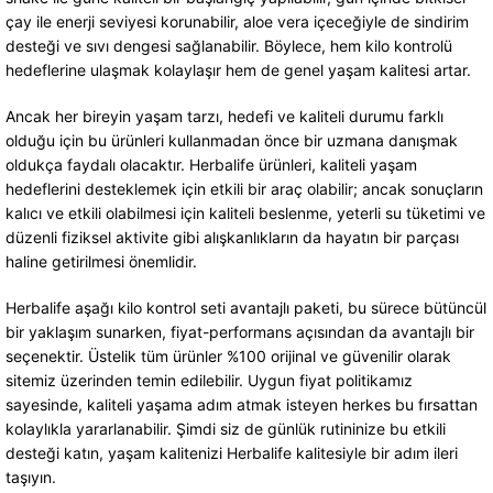
çay ile enerji seviyesi korunabilir, aloe vera içeceğiyle de sindirim
desteği ve sıvı dengesi sağlanabilir. Böylece, hem kilo kontrolü
hedeflerine ulaşmak kolaylaşır hem de genel yaşam kalitesi artar.
Ancak her bireyin yaşam tarzı, hedefi ve kaliteli durumu farklı
olduğu için bu ürünleri kullanmadan önce bir uzmana danışmak
oldukça faydalı olacaktır. Herbalife ürünleri, kaliteli yaşam
hedeflerini desteklemek için etkili bir araç olabilir; ancak sonuçların
kalıcı ve etkili olabilmesi için kaliteli beslenme, yeterli su tüketimi ve
düzenli fiziksel aktivite gibi alışkanlıkların da hayatın bir parçası
haline getirilmesi önemlidir.
Herbalife aşağı kilo kontrol seti avantajlı paketi, bu sürece bütüncül
bir yaklaşım sunarken, fiyat-performans açısından da avantajlı bir
seçenektir. Üstelik tüm ürünler %100 orijinal ve güvenilir olarak
sitemiz üzerinden temin edilebilir. Uygun fiyat politikamız
sayesinde, kaliteli yaşama adım atmak isteyen herkes bu fırsattan
kolaylıkla yararlanabilir. Şimdi siz de günlük rutininize bu etkili
desteği katın, yaşam kalitenizi Herbalife kalitesiyle bir adım ileri
taşıyın.