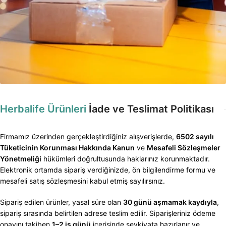
Herbalife Ürünleri
İade ve Teslimat Politikası
Firmamız üzerinden gerçekleştirdiğiniz alışverişlerde,
6502 sayılı
Tüketicinin Korunması Hakkında Kanun
ve
Mesafeli Sözleşmeler
Yönetmeliği
hükümleri doğrultusunda haklarınız korunmaktadır.
Elektronik ortamda sipariş verdiğinizde, ön bilgilendirme formu ve
mesafeli satış sözleşmesini kabul etmiş sayılırsınız.
Sipariş edilen ürünler, yasal süre olan
30 günü aşmamak kaydıyla
,
sipariş sırasında belirtilen adrese teslim edilir. Siparişleriniz ödeme
onayını takiben
1–2 iş günü
içerisinde sevkiyata hazırlanır ve