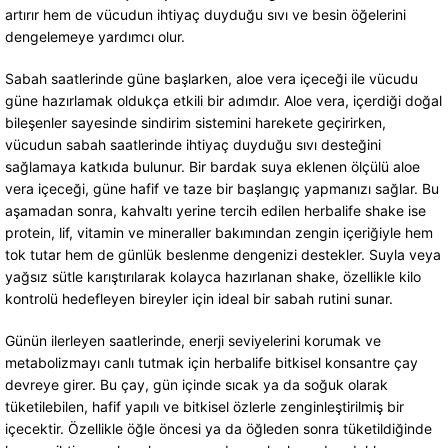
artırır hem de vücudun ihtiyaç duyduğu sıvı ve besin öğelerini
dengelemeye yardımcı olur.
Sabah saatlerinde güne başlarken, aloe vera içeceği ile vücudu
güne hazırlamak oldukça etkili bir adımdır. Aloe vera, içerdiği doğal
bileşenler sayesinde sindirim sistemini harekete geçirirken,
vücudun sabah saatlerinde ihtiyaç duyduğu sıvı desteğini
sağlamaya katkıda bulunur. Bir bardak suya eklenen ölçülü aloe
vera içeceği, güne hafif ve taze bir başlangıç yapmanızı sağlar. Bu
aşamadan sonra, kahvaltı yerine tercih edilen herbalife shake ise
protein, lif, vitamin ve mineraller bakımından zengin içeriğiyle hem
tok tutar hem de günlük beslenme dengenizi destekler. Suyla veya
yağsız sütle karıştırılarak kolayca hazırlanan shake, özellikle kilo
kontrolü hedefleyen bireyler için ideal bir sabah rutini sunar.
Günün ilerleyen saatlerinde, enerji seviyelerini korumak ve
metabolizmayı canlı tutmak için herbalife bitkisel konsantre çay
devreye girer. Bu çay, gün içinde sıcak ya da soğuk olarak
tüketilebilen, hafif yapılı ve bitkisel özlerle zenginleştirilmiş bir
içecektir. Özellikle öğle öncesi ya da öğleden sonra tüketildiğinde