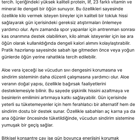
tercih. İçeriğindeki yüksek kaliteli protein, lif, 23 farklı vitamin ve
mineral ile dengeli bir öğün sunuyor. Bu özellikleri sayesinde
özellikle kilo vermek isteyen bireyler için kaliteli bir tokluk hissi
sağlayarak gün içerisindeki gereksiz atıştırmaları önlemeye
yardımcı olur. Aynı zamanda spor yapanlar için antrenman sonrası
kas onarımına destek olabilirken, kilo almak isteyenler için ise ara
öğün olarak kullanıldığında dengeli kalori alımını kolaylaştırabilir.
Pratik hazırlanışı sayesinde sabah işe gitmeden önce veya yoğun
günlerde öğün yerine rahatlıkla tercih edilebilir.
Aloe vera içeceği ise vücudun sıvı dengesini korumasına ve
sindirim sisteminin daha düzenli çalışmasına yardımcı olur. Aloe
veranın doğal yapısı, özellikle bağırsak faaliyetlerini
desteklemesiyle bilinir. Bu sayede şişkinlik hissini azaltmaya ve
besinlerin emilimini artırmaya katkı sağlayabilir. Gün içerisinde
yeterli su tüketemeyenler için hem ferahlatıcı bir alternatif hem de
sindirim dostu bir destek sunar. Özellikle sabahları aç karna ya da
ana öğünler öncesinde tüketildiğinde, vücudun sindirim sistemine
yumuşak bir geçiş sağlar.
Bitkisel konsantre çay ise gün boyunca enerjisini korumak