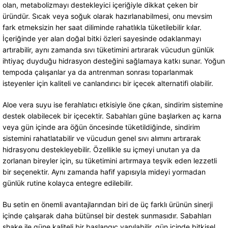
olan, metabolizmayı destekleyici içeriğiyle dikkat çeken bir
üründür. Sıcak veya soğuk olarak hazırlanabilmesi, onu mevsim
fark etmeksizin her saat diliminde rahatlıkla tüketilebilir kılar.
İçeriğinde yer alan doğal bitki özleri sayesinde odaklanmayı
artırabilir, aynı zamanda sıvı tüketimini artırarak vücudun günlük
ihtiyaç duyduğu hidrasyon desteğini sağlamaya katkı sunar. Yoğun
tempoda çalışanlar ya da antrenman sonrası toparlanmak
isteyenler için kaliteli ve canlandırıcı bir içecek alternatifi olabilir.
Aloe vera suyu ise ferahlatıcı etkisiyle öne çıkan, sindirim sistemine
destek olabilecek bir içecektir. Sabahları güne başlarken aç karna
veya gün içinde ara öğün öncesinde tüketildiğinde, sindirim
sistemini rahatlatabilir ve vücudun genel sıvı alımını artırarak
hidrasyonu destekleyebilir. Özellikle su içmeyi unutan ya da
zorlanan bireyler için, su tüketimini artırmaya teşvik eden lezzetli
bir seçenektir. Aynı zamanda hafif yapısıyla mideyi yormadan
günlük rutine kolayca entegre edilebilir.
Bu setin en önemli avantajlarından biri de üç farklı ürünün sinerji
içinde çalışarak daha bütünsel bir destek sunmasıdır. Sabahları
shake ile güne kaliteli bir başlangıç yapılabilir, gün içinde bitkisel