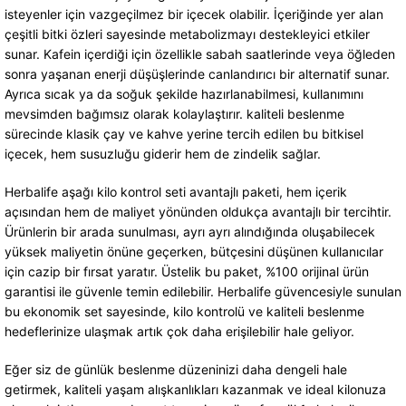
isteyenler için vazgeçilmez bir içecek olabilir. İçeriğinde yer alan
çeşitli bitki özleri sayesinde metabolizmayı destekleyici etkiler
sunar. Kafein içerdiği için özellikle sabah saatlerinde veya öğleden
sonra yaşanan enerji düşüşlerinde canlandırıcı bir alternatif sunar.
Ayrıca sıcak ya da soğuk şekilde hazırlanabilmesi, kullanımını
mevsimden bağımsız olarak kolaylaştırır. kaliteli beslenme
sürecinde klasik çay ve kahve yerine tercih edilen bu bitkisel
içecek, hem susuzluğu giderir hem de zindelik sağlar.
Herbalife aşağı kilo kontrol seti avantajlı paketi, hem içerik
açısından hem de maliyet yönünden oldukça avantajlı bir tercihtir.
Ürünlerin bir arada sunulması, ayrı ayrı alındığında oluşabilecek
yüksek maliyetin önüne geçerken, bütçesini düşünen kullanıcılar
için cazip bir fırsat yaratır. Üstelik bu paket, %100 orijinal ürün
garantisi ile güvenle temin edilebilir. Herbalife güvencesiyle sunulan
bu ekonomik set sayesinde, kilo kontrolü ve kaliteli beslenme
hedeflerinize ulaşmak artık çok daha erişilebilir hale geliyor.
Eğer siz de günlük beslenme düzeninizi daha dengeli hale
getirmek, kaliteli yaşam alışkanlıkları kazanmak ve ideal kilonuza