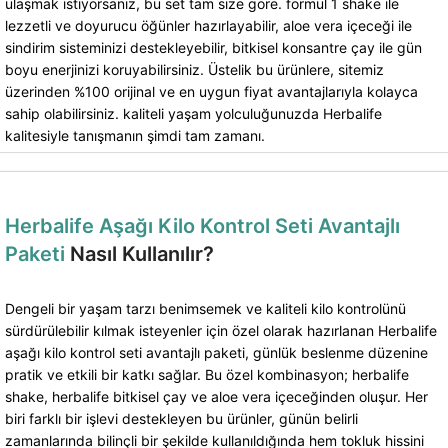
ulaşmak istiyorsanız, bu set tam size göre. formül 1 shake ile
lezzetli ve doyurucu öğünler hazırlayabilir, aloe vera içeceği ile
sindirim sisteminizi destekleyebilir, bitkisel konsantre çay ile gün
boyu enerjinizi koruyabilirsiniz. Üstelik bu ürünlere, sitemiz
üzerinden %100 orijinal ve en uygun fiyat avantajlarıyla kolayca
sahip olabilirsiniz. kaliteli yaşam yolculuğunuzda Herbalife
kalitesiyle tanışmanın şimdi tam zamanı.
Herbalife Aşağı Kilo Kontrol Seti Avantajlı
Paketi
Nasıl Kullanılır?
Dengeli bir yaşam tarzı benimsemek ve kaliteli kilo kontrolünü
sürdürülebilir kılmak isteyenler için özel olarak hazırlanan Herbalife
aşağı kilo kontrol seti avantajlı paketi, günlük beslenme düzenine
pratik ve etkili bir katkı sağlar. Bu özel kombinasyon; herbalife
shake, herbalife bitkisel çay ve aloe vera içeceğinden oluşur. Her
biri farklı bir işlevi destekleyen bu ürünler, günün belirli
zamanlarında bilinçli bir şekilde kullanıldığında hem tokluk hissini