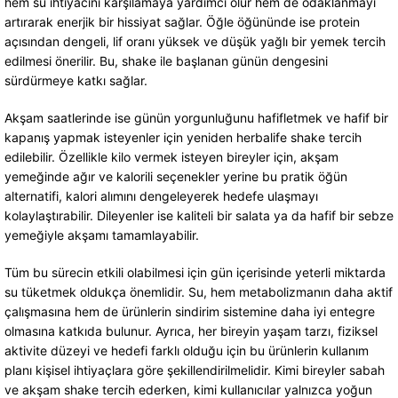
hem su ihtiyacını karşılamaya yardımcı olur hem de odaklanmayı
artırarak enerjik bir hissiyat sağlar. Öğle öğününde ise protein
açısından dengeli, lif oranı yüksek ve düşük yağlı bir yemek tercih
edilmesi önerilir. Bu, shake ile başlanan günün dengesini
sürdürmeye katkı sağlar.
Akşam saatlerinde ise günün yorgunluğunu hafifletmek ve hafif bir
kapanış yapmak isteyenler için yeniden herbalife shake tercih
edilebilir. Özellikle kilo vermek isteyen bireyler için, akşam
yemeğinde ağır ve kalorili seçenekler yerine bu pratik öğün
alternatifi, kalori alımını dengeleyerek hedefe ulaşmayı
kolaylaştırabilir. Dileyenler ise kaliteli bir salata ya da hafif bir sebze
yemeğiyle akşamı tamamlayabilir.
Tüm bu sürecin etkili olabilmesi için gün içerisinde yeterli miktarda
su tüketmek oldukça önemlidir. Su, hem metabolizmanın daha aktif
çalışmasına hem de ürünlerin sindirim sistemine daha iyi entegre
olmasına katkıda bulunur. Ayrıca, her bireyin yaşam tarzı, fiziksel
aktivite düzeyi ve hedefi farklı olduğu için bu ürünlerin kullanım
planı kişisel ihtiyaçlara göre şekillendirilmelidir. Kimi bireyler sabah
ve akşam shake tercih ederken, kimi kullanıcılar yalnızca yoğun