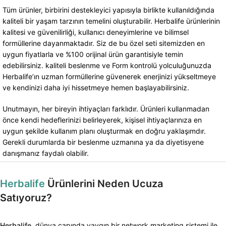
Tüm ürünler, birbirini destekleyici yapısıyla birlikte kullanıldığında
kaliteli bir yaşam tarzının temelini oluşturabilir. Herbalife ürünlerinin
kalitesi ve güvenilirliği, kullanıcı deneyimlerine ve bilimsel
formüllerine dayanmaktadır. Siz de bu özel seti sitemizden en
uygun fiyatlarla ve %100 orijinal ürün garantisiyle temin
edebilirsiniz. kaliteli beslenme ve Form kontrolü yolculuğunuzda
Herbalife’ın uzman formüllerine güvenerek enerjinizi yükseltmeye
ve kendinizi daha iyi hissetmeye hemen başlayabilirsiniz.
Unutmayın, her bireyin ihtiyaçları farklıdır. Ürünleri kullanmadan
önce kendi hedeflerinizi belirleyerek, kişisel ihtiyaçlarınıza en
uygun şekilde kullanım planı oluşturmak en doğru yaklaşımdır.
Gerekli durumlarda bir beslenme uzmanına ya da diyetisyene
danışmanız faydalı olabilir.
Herbalife
Ürünlerini Neden Ucuza
Satıyoruz?
Herbalife
, dünya çapında yaygın bir network marketing sistemi ile