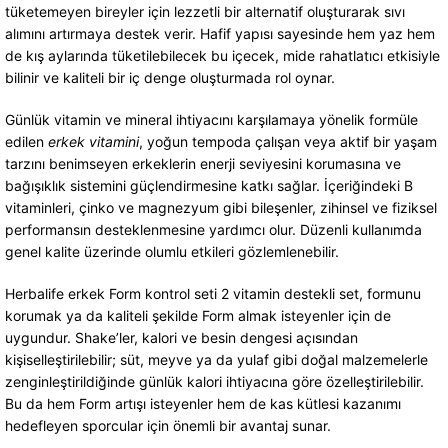
tüketemeyen bireyler için lezzetli bir alternatif oluşturarak sıvı
alımını artırmaya destek verir. Hafif yapısı sayesinde hem yaz hem
de kış aylarında tüketilebilecek bu içecek, mide rahatlatıcı etkisiyle
bilinir ve kaliteli bir iç denge oluşturmada rol oynar.
Günlük vitamin ve mineral ihtiyacını karşılamaya yönelik formüle
edilen
erkek vitamini
, yoğun tempoda çalışan veya aktif bir yaşam
tarzını benimseyen erkeklerin enerji seviyesini korumasına ve
bağışıklık sistemini güçlendirmesine katkı sağlar. İçeriğindeki B
vitaminleri, çinko ve magnezyum gibi bileşenler, zihinsel ve fiziksel
performansın desteklenmesine yardımcı olur. Düzenli kullanımda
genel kalite üzerinde olumlu etkileri gözlemlenebilir.
Herbalife erkek Form kontrol seti 2 vitamin destekli set, formunu
korumak ya da kaliteli şekilde Form almak isteyenler için de
uygundur. Shake’ler, kalori ve besin dengesi açısından
kişiselleştirilebilir; süt, meyve ya da yulaf gibi doğal malzemelerle
zenginleştirildiğinde günlük kalori ihtiyacına göre özelleştirilebilir.
Bu da hem Form artışı isteyenler hem de kas kütlesi kazanımı
hedefleyen sporcular için önemli bir avantaj sunar.