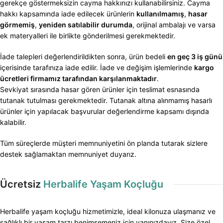
gerekçe göstermeksizin cayma hakkınızı kullanabilirsiniz. Cayma
hakkı kapsamında iade edilecek ürünlerin
kullanılmamış
,
hasar
görmemiş
,
yeniden satılabilir durumda
, orijinal ambalajı ve varsa
ek materyalleri ile birlikte gönderilmesi gerekmektedir.
İade talepleri değerlendirildikten sonra, ürün bedeli
en geç 3 iş günü
içerisinde tarafınıza iade edilir. İade ve değişim işlemlerinde
kargo
ücretleri firmamız tarafından karşılanmaktadır
.
Sevkiyat sırasında hasar gören ürünler için teslimat esnasında
tutanak tutulması gerekmektedir. Tutanak altına alınmamış hasarlı
ürünler için yapılacak başvurular değerlendirme kapsamı dışında
kalabilir.
Tüm süreçlerde müşteri memnuniyetini ön planda tutarak sizlere
destek sağlamaktan memnuniyet duyarız.
Ücretsiz
Herbalife Yaşam Koçluğu
Herbalife yaşam koçluğu hizmetimizle, ideal kilonuza ulaşmanız ve
sağlıklı bir yaşam tarzı benimsemeniz için yanınızdayız. Size özel