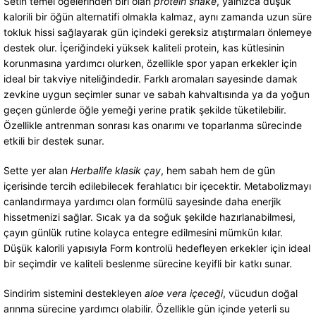
Setin temel öğelerinden biri olan
protein shake
, yalnızca düşük
kalorili bir öğün alternatifi olmakla kalmaz, aynı zamanda uzun süre
tokluk hissi sağlayarak gün içindeki gereksiz atıştırmaları önlemeye
destek olur. İçeriğindeki yüksek kaliteli protein, kas kütlesinin
korunmasına yardımcı olurken, özellikle spor yapan erkekler için
ideal bir takviye niteliğindedir. Farklı aromaları sayesinde damak
zevkine uygun seçimler sunar ve sabah kahvaltısında ya da yoğun
geçen günlerde öğle yemeği yerine pratik şekilde tüketilebilir.
Özellikle antrenman sonrası kas onarımı ve toparlanma sürecinde
etkili bir destek sunar.
Sette yer alan
Herbalife klasik çay
, hem sabah hem de gün
içerisinde tercih edilebilecek ferahlatıcı bir içecektir. Metabolizmayı
canlandırmaya yardımcı olan formülü sayesinde daha enerjik
hissetmenizi sağlar. Sıcak ya da soğuk şekilde hazırlanabilmesi,
çayın günlük rutine kolayca entegre edilmesini mümkün kılar.
Düşük kalorili yapısıyla Form kontrolü hedefleyen erkekler için ideal
bir seçimdir ve kaliteli beslenme sürecine keyifli bir katkı sunar.
Sindirim sistemini destekleyen
aloe vera içeceği
, vücudun doğal
arınma sürecine yardımcı olabilir. Özellikle gün içinde yeterli su