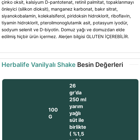
çinko oksit, kalsiyum D-pantotenat, retinil palmitat, topaklanmayı
önleyici (silikon dioksit), manganez karbonat, bakır sitrat,
siyanokobalamin, kolekalsiferol, piridoksin hidroklorit, riboflavin,
tiyamin hidroklorit, pteroilmonoglutamik asit, potasyum iyodür,
sodyum selenit ve D-biyotin. Domuz yağı ve domuzdan elde
edilmiş hiçbir ürün içermez. Alerjen bilgisi ​​GLUTEN İÇEREBİLİR​.
Herbalife Vanilyalı Shake
Besin Değerleri
26
gr’da
250 ml
yarım
100
yağlı
G
süt ile
birlikte
( %1,5