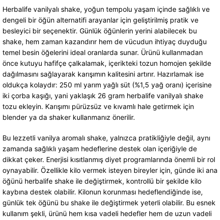
Herbalife vanilyalı shake, yoğun tempolu yaşam içinde sağlıklı ve
dengeli bir öğün alternatifi arayanlar için geliştirilmiş pratik ve
besleyici bir seçenektir. Günlük öğünlerin yerini alabilecek bu
shake, hem zaman kazandırır hem de vücudun ihtiyaç duyduğu
temel besin öğelerini ideal oranlarda sunar. Ürünü kullanmadan
önce kutuyu hafifçe çalkalamak, içerikteki tozun homojen şekilde
dağılmasını sağlayarak karışımın kalitesini artırır. Hazırlamak ise
oldukça kolaydır: 250 ml yarım yağlı süt (%1,5 yağ oranı) içerisine
iki çorba kaşığı, yani yaklaşık 26 gram herbalife vanilyalı shake
tozu ekleyin. Karışımı pürüzsüz ve kıvamlı hale getirmek için
blender ya da shaker kullanmanız önerilir.
Bu lezzetli vanilya aromalı shake, yalnızca pratikliğiyle değil, aynı
zamanda sağlıklı yaşam hedeflerine destek olan içeriğiyle de
dikkat çeker. Enerjisi kısıtlanmış diyet programlarında önemli bir rol
oynayabilir. Özellikle kilo vermek isteyen bireyler için, günde iki ana
öğünü herbalife shake ile değiştirmek, kontrollü bir şekilde kilo
kaybına destek olabilir. Kilonun korunması hedeflendiğinde ise,
günlük tek öğünü bu shake ile değiştirmek yeterli olabilir. Bu esnek
kullanım şekli, ürünü hem kısa vadeli hedefler hem de uzun vadeli