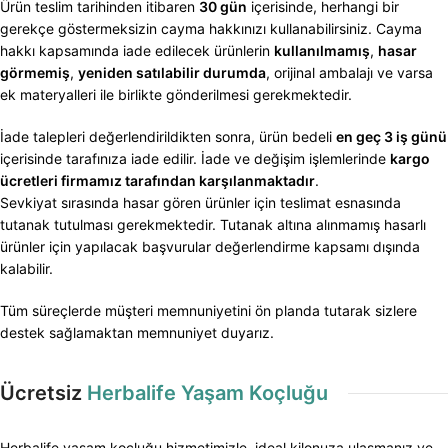
Ürün teslim tarihinden itibaren
30 gün
içerisinde, herhangi bir
gerekçe göstermeksizin cayma hakkınızı kullanabilirsiniz. Cayma
hakkı kapsamında iade edilecek ürünlerin
kullanılmamış
,
hasar
görmemiş
,
yeniden satılabilir durumda
, orijinal ambalajı ve varsa
ek materyalleri ile birlikte gönderilmesi gerekmektedir.
İade talepleri değerlendirildikten sonra, ürün bedeli
en geç 3 iş günü
içerisinde tarafınıza iade edilir. İade ve değişim işlemlerinde
kargo
ücretleri firmamız tarafından karşılanmaktadır
.
Sevkiyat sırasında hasar gören ürünler için teslimat esnasında
tutanak tutulması gerekmektedir. Tutanak altına alınmamış hasarlı
ürünler için yapılacak başvurular değerlendirme kapsamı dışında
kalabilir.
Tüm süreçlerde müşteri memnuniyetini ön planda tutarak sizlere
destek sağlamaktan memnuniyet duyarız.
Ücretsiz
Herbalife Yaşam Koçluğu
Herbalife yaşam koçluğu hizmetimizle, ideal kilonuza ulaşmanız ve