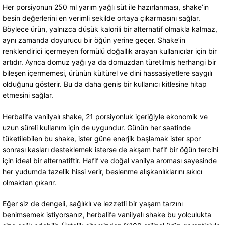
Her porsiyonun 250 ml yarım yağlı süt ile hazırlanması, shake’in
besin değerlerini en verimli şekilde ortaya çıkarmasını sağlar.
Böylece ürün, yalnızca düşük kalorili bir alternatif olmakla kalmaz,
aynı zamanda doyurucu bir öğün yerine geçer. Shake’in
renklendirici içermeyen formülü doğallık arayan kullanıcılar için bir
artıdır. Ayrıca domuz yağı ya da domuzdan türetilmiş herhangi bir
bileşen içermemesi, ürünün kültürel ve dini hassasiyetlere saygılı
olduğunu gösterir. Bu da daha geniş bir kullanıcı kitlesine hitap
etmesini sağlar.
Herbalife vanilyalı shake, 21 porsiyonluk içeriğiyle ekonomik ve
uzun süreli kullanım için de uygundur. Günün her saatinde
tüketilebilen bu shake, ister güne enerjik başlamak ister spor
sonrası kasları desteklemek isterse de akşam hafif bir öğün tercihi
için ideal bir alternatiftir. Hafif ve doğal vanilya aroması sayesinde
her yudumda tazelik hissi verir, beslenme alışkanlıklarını sıkıcı
olmaktan çıkarır.
Eğer siz de dengeli, sağlıklı ve lezzetli bir yaşam tarzını
benimsemek istiyorsanız, herbalife vanilyalı shake bu yolculukta