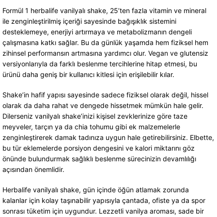
Formül 1 herbalife vanilyalı shake, 25’ten fazla vitamin ve mineral
ile zenginleştirilmiş içeriği sayesinde bağışıklık sistemini
desteklemeye, enerjiyi artırmaya ve metabolizmanın dengeli
çalışmasına katkı sağlar. Bu da günlük yaşamda hem fiziksel hem
zihinsel performansın artmasına yardımcı olur. Vegan ve glutensiz
versiyonlarıyla da farklı beslenme tercihlerine hitap etmesi, bu
ürünü daha geniş bir kullanıcı kitlesi için erişilebilir kılar.
Shake’in hafif yapısı sayesinde sadece fiziksel olarak değil, hissel
olarak da daha rahat ve dengede hissetmek mümkün hale gelir.
Dilerseniz vanilyalı shake’inizi kişisel zevklerinize göre taze
meyveler, tarçın ya da chia tohumu gibi ek malzemelerle
zenginleştirerek damak tadınıza uygun hale getirebilirsiniz. Elbette,
bu tür eklemelerde porsiyon dengesini ve kalori miktarını göz
önünde bulundurmak sağlıklı beslenme sürecinizin devamlılığı
açısından önemlidir.
Herbalife vanilyalı shake, gün içinde öğün atlamak zorunda
kalanlar için kolay taşınabilir yapısıyla çantada, ofiste ya da spor
sonrası tüketim için uygundur. Lezzetli vanilya aroması, sade bir