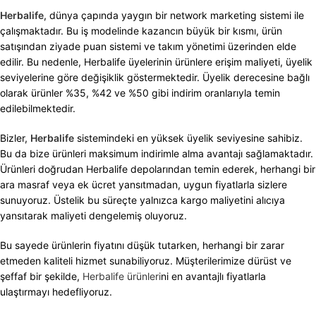
Herbalife
, dünya çapında yaygın bir network marketing sistemi ile
çalışmaktadır. Bu iş modelinde kazancın büyük bir kısmı, ürün
satışından ziyade puan sistemi ve takım yönetimi üzerinden elde
edilir. Bu nedenle, Herbalife üyelerinin ürünlere erişim maliyeti, üyelik
seviyelerine göre değişiklik göstermektedir. Üyelik derecesine bağlı
olarak ürünler %35, %42 ve %50 gibi indirim oranlarıyla temin
edilebilmektedir.
Bizler,
Herbalife
sistemindeki en yüksek üyelik seviyesine sahibiz.
Bu da bize ürünleri maksimum indirimle alma avantajı sağlamaktadır.
Ürünleri doğrudan Herbalife depolarından temin ederek, herhangi bir
ara masraf veya ek ücret yansıtmadan, uygun fiyatlarla sizlere
sunuyoruz. Üstelik bu süreçte yalnızca kargo maliyetini alıcıya
yansıtarak maliyeti dengelemiş oluyoruz.
Bu sayede ürünlerin fiyatını düşük tutarken, herhangi bir zarar
etmeden kaliteli hizmet sunabiliyoruz. Müşterilerimize dürüst ve
şeffaf bir şekilde,
Herbalife ürünleri
ni en avantajlı fiyatlarla
ulaştırmayı hedefliyoruz.