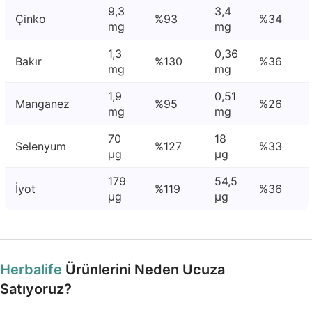
9,3
3,4
Çinko
%93
%34
mg
mg
1,3
0,36
Bakır
%130
%36
mg
mg
1,9
0,51
Manganez
%95
%26
mg
mg
70
18
Selenyum
%127
%33
μg
μg
179
54,5
İyot
%119
%36
μg
μg
Herbalife
Ürünlerini Neden Ucuza
Satıyoruz?