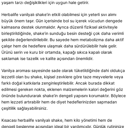
yaşam tarzı değişiklikleri için uygun hale getirir.
Herbalife vanilyalı shake’in etkili olabilmesi için yeterli sıvı alımı
büyük önem taşır. Gün içerisinde bol su içerek vücudun dengede
kalmasına destek olunmalıdır. Ayrıca düzenli fiziksel aktiviteyle
birleştirildiğinde, shake’in sunduğu besin desteği çok daha verimli
şekilde değerlendirilebilir. Bu sayede hem metabolizma daha aktif
çalışır hem de hedeflere ulaşmak daha sürdürülebilir hale gelir.
Ürünü serin ve kuru bir ortamda, kapağı sıkıca kapalı olarak
saklamak ise tazelik ve kalite açısından önemlidir.
Vanilya aroması sayesinde sade olarak tüketildiğinde dahi oldukça
lezzetli olan bu shake, kişisel zevklere göre taze meyvelerle veya
farklı doğal katkılarla zenginleştirilebilir. Ancak burada dikkat
edilmesi gereken nokta, eklenen malzemelerin kalori değerini göz
önünde bulundurarak shake’in dengeli yapısını korumaktır. Böylece
hem lezzeti artırabilir hem de diyet hedeflerinizden sapmadan
çeşitlilik sağlayabilirsiniz.
Kısacası herbalife vanilyalı shake, hem kilo yönetimi hem de
dengeli beslenme açısından ideal bir yardımcıdır. Günlük rutininize