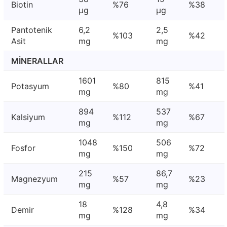
Biotin
%76
%38
μg
μg
Pantotenik
6,2
2,5
%103
%42
Asit
mg
mg
MİNERALLAR
1601
815
Potasyum
%80
%41
mg
mg
894
537
Kalsiyum
%112
%67
mg
mg
1048
506
Fosfor
%150
%72
mg
mg
215
86,7
Magnezyum
%57
%23
mg
mg
18
4,8
Demir
%128
%34
mg
mg