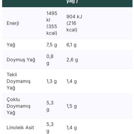
yağ )
1495
904 kJ
kl
Enerji
(216
(355
kcal)
kcal)
Yağ
7,5 g
6,1 g
0,8
Doymuş Yağ
2,6 g
g
Tekli
Doymamış
1,3 g
1,4 g
Yağ
Çoklu
5,3
Doymamış
1,5 g
g
Yağ
5,3
Linoleik Asit
1,4 g
g