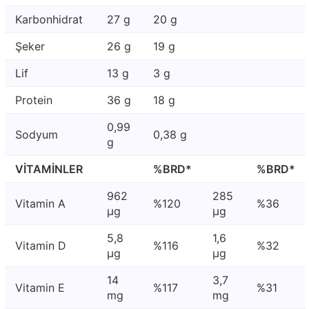
Karbonhidrat
27 g
20 g
Şeker
26 g
19 g
Lif
13 g
3 g
Protein
36 g
18 g
0,99
Sodyum
0,38 g
g
VİTAMİNLER
%BRD*
%BRD*
962
285
Vitamin A
%120
%36
μg
μg
5,8
1,6
Vitamin D
%116
%32
μg
μg
14
3,7
Vitamin E
%117
%31
mg
mg