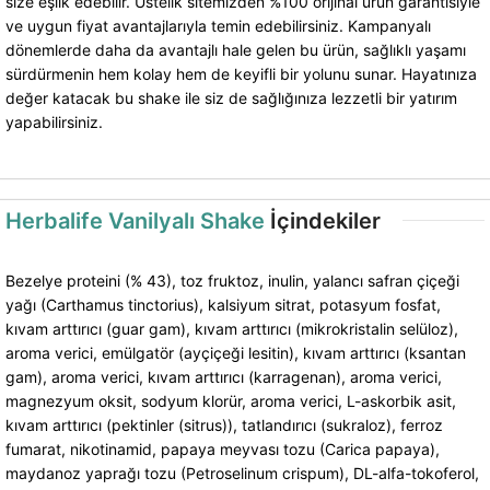
size eşlik edebilir. Üstelik sitemizden %100 orijinal ürün garantisiyle
ve uygun fiyat avantajlarıyla temin edebilirsiniz. Kampanyalı
dönemlerde daha da avantajlı hale gelen bu ürün, sağlıklı yaşamı
sürdürmenin hem kolay hem de keyifli bir yolunu sunar. Hayatınıza
değer katacak bu shake ile siz de sağlığınıza lezzetli bir yatırım
yapabilirsiniz.
Herbalife Vanilyalı Shake
İçindekiler
Bezelye proteini (% 43), toz fruktoz, inulin, yalancı safran çiçeği
yağı (Carthamus tinctorius), kalsiyum sitrat, potasyum fosfat,
kıvam arttırıcı (guar gam), kıvam arttırıcı (mikrokristalin selüloz),
aroma verici, emülgatör (ayçiçeği lesitin), kıvam arttırıcı (ksantan
gam), aroma verici, kıvam arttırıcı (karragenan), aroma verici,
magnezyum oksit, sodyum klorür, aroma verici, L-askorbik asit,
kıvam arttırıcı (pektinler (sitrus)), tatlandırıcı (sukraloz), ferroz
fumarat, nikotinamid, papaya meyvası tozu (Carica papaya),
maydanoz yaprağı tozu (Petroselinum crispum), DL-alfa-tokoferol,