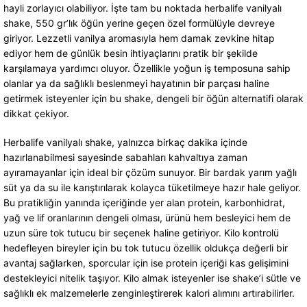
hayli zorlayıcı olabiliyor. İşte tam bu noktada herbalife vanilyalı
shake, 550 gr’lık öğün yerine geçen özel formülüyle devreye
giriyor. Lezzetli vanilya aromasıyla hem damak zevkine hitap
ediyor hem de günlük besin ihtiyaçlarını pratik bir şekilde
karşılamaya yardımcı oluyor. Özellikle yoğun iş temposuna sahip
olanlar ya da sağlıklı beslenmeyi hayatının bir parçası haline
getirmek isteyenler için bu shake, dengeli bir öğün alternatifi olarak
dikkat çekiyor.
Herbalife vanilyalı shake, yalnızca birkaç dakika içinde
hazırlanabilmesi sayesinde sabahları kahvaltıya zaman
ayıramayanlar için ideal bir çözüm sunuyor. Bir bardak yarım yağlı
süt ya da su ile karıştırılarak kolayca tüketilmeye hazır hale geliyor.
Bu pratikliğin yanında içeriğinde yer alan protein, karbonhidrat,
yağ ve lif oranlarının dengeli olması, ürünü hem besleyici hem de
uzun süre tok tutucu bir seçenek haline getiriyor. Kilo kontrolü
hedefleyen bireyler için bu tok tutucu özellik oldukça değerli bir
avantaj sağlarken, sporcular için ise protein içeriği kas gelişimini
destekleyici nitelik taşıyor. Kilo almak isteyenler ise shake’i sütle ve
sağlıklı ek malzemelerle zenginleştirerek kalori alımını artırabilirler.