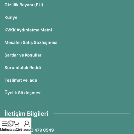
Gizlilik Beyanı (EU)
Künye
KVKK Aydınlatma Metni
Mesafeli Satış Sözleşmesi
Şartlar ve Koşullar
Sorumluluk Reddi
Teslimat ve İade
Üyelik Sözleşmesi
İletişim Bilgileri
Telefon: 0 533 479 0549
Menu
Whatsapp
Cart
My account