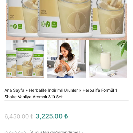
Ana Sayfa
»
Herbalife İndirimli Ürünler
»
Herbalife Formül 1
Shake Vanilya Aromalı 3’lü Set
3,225.00
₺
6,450.00
₺
(
4
müşteri değerlendirmesi)