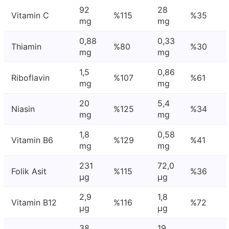
92
28
Vitamin C
%115
%35
mg
mg
0,88
0,33
Thiamin
%80
%30
mg
mg
1,5
0,86
Riboflavin
%107
%61
mg
mg
20
5,4
Niasin
%125
%34
mg
mg
1,8
0,58
Vitamin B6
%129
%41
mg
mg
231
72,0
Folik Asit
%115
%36
μg
μg
2,9
1,8
Vitamin B12
%116
%72
μg
μg
38
19