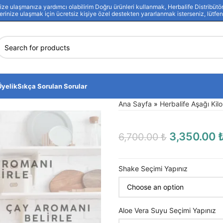
 ulaşmanıza yardımcı olabilirim Doğru ürünleri kullanmak, Herbalife Distribütörü
lerinize ulaşmak için ücretsiz kişiye özel destekten yararlanmak isterseniz, lütfen 
Üyelik
Sıkça Sorulan Sorular
Ana Sayfa
»
Herbalife Aşağı Kilo
3,350.00
6,700.00
₺
Shake Seçimi Yapınız
Aloe Vera Suyu Seçimi Yapınız