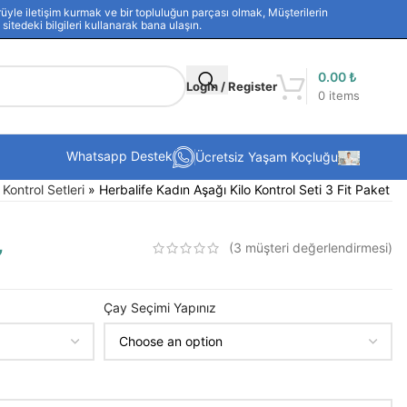
yle iletişim kurmak ve bir topluluğun parçası olmak, Müşterilerin
sitedeki bilgileri kullanarak bana ulaşın.
0.00
₺
Login / Register
0
items
Whatsapp Destek
Ücretsiz Yaşam Koçluğu
 Kontrol Setleri
»
Herbalife Kadın Aşağı Kilo Kontrol Seti 3 Fit Paket
₺
(
3
müşteri değerlendirmesi)
Çay Seçimi Yapınız