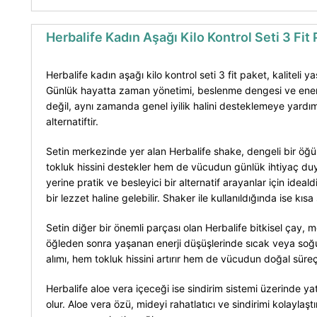
Herbalife Kadın Aşağı Kilo Kontrol Seti 3 Fit
Herbalife kadın aşağı kilo kontrol seti 3 fit paket, kalite
Günlük hayatta zaman yönetimi, beslenme dengesi ve enerji i
değil, aynı zamanda genel iyilik halini desteklemeye yardımcı
alternatiftir.
Setin merkezinde yer alan Herbalife shake, dengeli bir öğün 
tokluk hissini destekler hem de vücudun günlük ihtiyaç du
yerine pratik ve besleyici bir alternatif arayanlar için ideald
bir lezzet haline gelebilir. Shaker ile kullanıldığında ise kıs
Setin diğer bir önemli parçası olan Herbalife bitkisel çay, 
öğleden sonra yaşanan enerji düşüşlerinde sıcak veya soğuk o
alımı, hem tokluk hissini artırır hem de vücudun doğal süreç
Herbalife aloe vera içeceği ise sindirim sistemi üzerinde yatı
olur. Aloe vera özü, mideyi rahatlatıcı ve sindirimi kolaylaştı