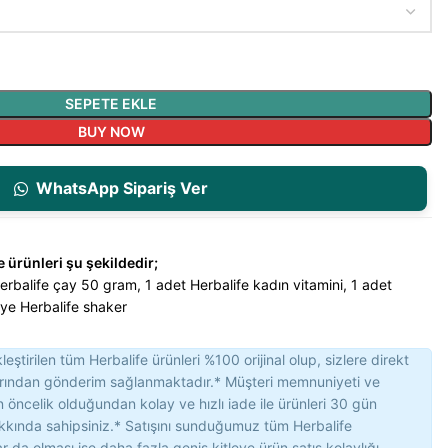
SEPETE EKLE
BUY NOW
WhatsApp Sipariş Ver
e ürünleri şu şekildedir;
erbalife çay 50 gram, 1 adet Herbalife kadın vitamini, 1 adet
iye Herbalife shaker
eştirilen tüm Herbalife ürünleri %100 orijinal olup, sizlere direkt
arından gönderim sağlanmaktadır.* Müşteri memnuniyeti ve
çin öncelik olduğundan kolay ve hızlı iade ile ürünleri 30 gün
kkında sahipsiniz.* Satışını sunduğumuz tüm Herbalife
ar da olması ise daha fazla geniş kitleye ürün satış kolaylığı