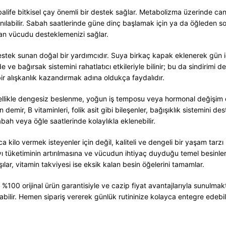
balife bitkisel çay önemli bir destek sağlar. Metabolizma üzerinde canl
lanılabilir. Sabah saatlerinde güne dinç başlamak için ya da öğleden son
adan vücudu desteklemenizi sağlar.
destek sunan doğal bir yardımcıdır. Suya birkaç kapak eklenerek gün içi
 ve bağırsak sistemini rahatlatıcı etkileriyle bilinir; bu da sindirimi
 bir alışkanlık kazandırmak adına oldukça faydalıdır.
i, özellikle dengesiz beslenme, yoğun iş temposu veya hormonal değiş
n demir, B vitaminleri, folik asit gibi bileşenler, bağışıklık sistemi
bah veya öğle saatlerinde kolaylıkla eklenebilir.
a kilo vermek isteyenler için değil, kaliteli ve dengeli bir yaşam tarzı
ı tüketiminin artırılmasına ve vücudun ihtiyaç duyduğu temel besinlerin
rşılar, vitamin takviyesi ise eksik kalan besin öğelerini tamamlar.
 %100 orijinal ürün garantisiyle ve cazip fiyat avantajlarıyla sunulmakta
olabilir. Hemen sipariş vererek günlük rutininize kolayca entegre edebi