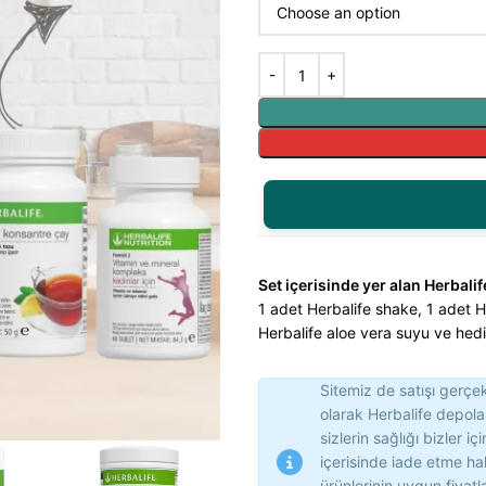
Set içerisinde yer alan Herbalif
1 adet Herbalife shake, 1 adet H
Herbalife aloe vera suyu ve hed
Sitemiz de satışı gerçekl
olarak Herbalife depol
sizlerin sağlığı bizler i
içerisinde iade etme ha
ürünlerinin uygun fiyatl