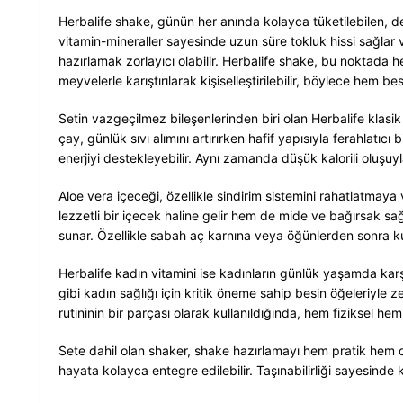
Herbalife shake, günün her anında kolayca tüketilebilen, deng
vitamin-mineraller sayesinde uzun süre tokluk hissi sağlar v
hazırlamak zorlayıcı olabilir. Herbalife shake, bu noktad
meyvelerle karıştırılarak kişiselleştirilebilir, böylece hem be
Setin vazgeçilmez bileşenlerinden biri olan Herbalife klasik
çay, günlük sıvı alımını artırırken hafif yapısıyla ferahlatıcı 
enerjiyi destekleyebilir. Aynı zamanda düşük kalorili oluşuyl
Aloe vera içeceği, özellikle sindirim sistemini rahatlatmaya
lezzetli bir içecek haline gelir hem de mide ve bağırsak sağl
sunar. Özellikle sabah aç karnına veya öğünlerden sonra kul
Herbalife kadın vitamini ise kadınların günlük yaşamda karşı
gibi kadın sağlığı için kritik öneme sahip besin öğeleriyle 
rutininin bir parçası olarak kullanıldığında, hem fiziksel hem
Sete dahil olan shaker, shake hazırlamayı hem pratik hem de h
hayata kolayca entegre edilebilir. Taşınabilirliği sayesinde k