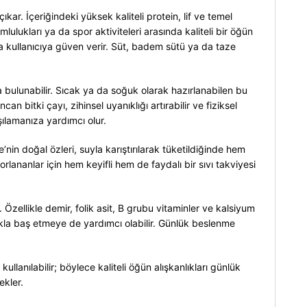
kar. İçeriğindeki yüksek kaliteli protein, lif ve temel
ulukları ya da spor aktiviteleri arasında kaliteli bir öğün
 kullanıcıya güven verir. Süt, badem sütü ya da taze
a bulunabilir. Sıcak ya da soğuk olarak hazırlanabilen bu
can bitki çayı, zihinsel uyanıklığı artırabilir ve fiziksel
şılamanıza yardımcı olur.
nin doğal özleri, suyla karıştırılarak tüketildiğinde hem
rlananlar için hem keyifli hem de faydalı bir sıvı takviyesi
 Özellikle demir, folik asit, B grubu vitaminler ve kalsiyum
nlukla baş etmeye de yardımcı olabilir. Günlük beslenme
llanılabilir; böylece kaliteli öğün alışkanlıkları günlük
ekler.