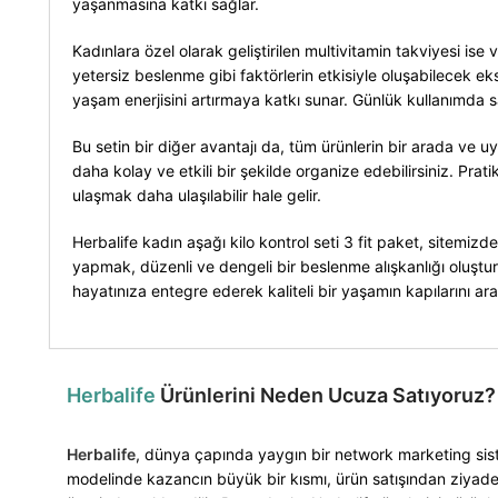
yaşanmasına katkı sağlar.
Kadınlara özel olarak geliştirilen multivitamin takviyesi i
yetersiz beslenme gibi faktörlerin etkisiyle oluşabilecek e
yaşam enerjisini artırmaya katkı sunar. Günlük kullanımda sa
Bu setin bir diğer avantajı da, tüm ürünlerin bir arada ve uy
daha kolay ve etkili bir şekilde organize edebilirsiniz. Prati
ulaşmak daha ulaşılabilir hale gelir.
Herbalife kadın aşağı kilo kontrol seti 3 fit paket, sitemizd
yapmak, düzenli ve dengeli bir beslenme alışkanlığı oluşturma
hayatınıza entegre ederek kaliteli bir yaşamın kapılarını aral
Herbalife
Ürünlerini Neden Ucuza Satıyoruz?
Herbalife
, dünya çapında yaygın bir network marketing siste
modelinde kazancın büyük bir kısmı, ürün satışından ziyade