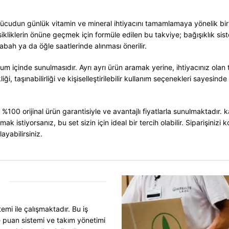
se vücudun günlük vitamin ve mineral ihtiyacını tamamlamaya yönelik b
ksikliklerin önüne geçmek için formüle edilen bu takviye; bağışıklık 
bah ya da öğle saatlerinde alınması önerilir.
um içinde sunulmasıdır. Ayrı ayrı ürün aramak yerine, ihtiyacınız olan t
kliği, taşınabilirliği ve kişiselleştirilebilir kullanım seçenekleri saye
e %100 orijinal ürün garantisiyle ve avantajlı fiyatlarla sunulmaktadır.
k istiyorsanız, bu set sizin için ideal bir tercih olabilir. Siparişiniz
ayabilirsiniz.
mi ile çalışmaktadır. Bu iş
 puan sistemi ve takım yönetimi