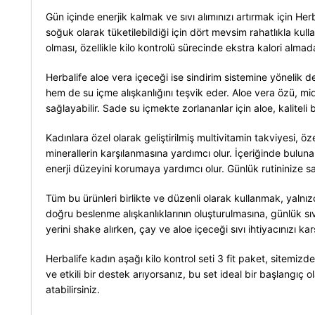
Gün içinde enerjik kalmak ve sıvı alımınızı artırmak için Her
soğuk olarak tüketilebildiği için dört mevsim rahatlıkla kul
olması, özellikle kilo kontrolü sürecinde ekstra kalori alm
Herbalife aloe vera içeceği ise sindirim sistemine yönelik 
hem de su içme alışkanlığını teşvik eder. Aloe vera özü, mide
sağlayabilir. Sade su içmekte zorlananlar için aloe, kaliteli
Kadınlara özel olarak geliştirilmiş multivitamin takviyes
minerallerin karşılanmasına yardımcı olur. İçeriğinde buluna
enerji düzeyini korumaya yardımcı olur. Günlük rutininize sa
Tüm bu ürünleri birlikte ve düzenli olarak kullanmak, yalnızc
doğru beslenme alışkanlıklarının oluşturulmasına, günlük sıv
yerini shake alırken, çay ve aloe içeceği sıvı ihtiyacınızı ka
Herbalife kadın aşağı kilo kontrol seti 3 fit paket, sitemizde
ve etkili bir destek arıyorsanız, bu set ideal bir başlangıç 
atabilirsiniz.