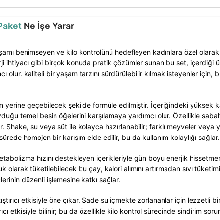
 Paket
Ne İşe Yarar
li yaşamı benimseyen ve kilo kontrolünü hedefleyen kadınlara özel olar
htiyacı gibi birçok konuda pratik çözümler sunan bu set, içerdiği ürü
 olur. kaliteli bir yaşam tarzını sürdürülebilir kılmak isteyenler için,
yerine geçebilecek şekilde formüle edilmiştir. İçeriğindeki yüksek kal
yduğu temel besin öğelerini karşılamaya yardımcı olur. Özellikle sab
ir. Shake, su veya süt ile kolayca hazırlanabilir; farklı meyveler veya y
a sürede homojen bir karışım elde edilir, bu da kullanım kolaylığı sağlar.
metabolizma hızını destekleyen içerikleriyle gün boyu enerjik hissetme
larak tüketilebilecek bu çay, kalori alımını artırmadan sıvı tüketimini 
lerinin düzenli işlemesine katkı sağlar.
ştırıcı etkisiyle öne çıkar. Sade su içmekte zorlananlar için lezzetli bi
rıcı etkisiyle bilinir; bu da özellikle kilo kontrol sürecinde sindirim so