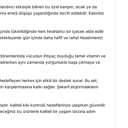
andırıcı etkisiyle bilinen bu özel karışım, sıcak ya da
ra enerji düşüşü yaşandığında tercih edilebilir. Kalorisiz
nde tüketildiğinde hem ferahlatıcı bir içecek elde edilir
 destekleyerek gün içinde daha hafif ve rahat hissetmenizi
im dönemlerinde vücudun ihtiyaç duyduğu temel vitamin ve
ni desteklerken aynı zamanda yorgunlukla başa çıkmaya ve
 hedefleyen herkes için etkili bir destek sunar. Bu set;
 karşılanmasına katkı sağlar. Şekerli atıştırmalıkların
dır. kaliteli kilo kontrolü hedeflerinize ulaşırken güvenilir
leceğiniz bu ürünlerle kaliteli bir yaşam tarzına adım