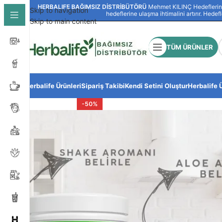
HERBALIFE BAĞIMSIZ DİSTRİBÜTÖRÜ
Mehmet KILINÇ Hedeflerinize
Skip to navigation
hedeflerine ulaşma ihtimalini artırır. Hedef
Skip to main content
TÜM ÜRÜNLER
Herbalife Ürünleri
Sipariş Takibi
Kendi Setini Oluştur
Herbalife 
-50%