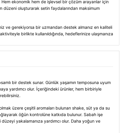
dır. Hem ekonomik hem de işlevsel bir çözüm arayanlar için
llanım düzeni oluşturarak setin faydalarından maksimum
meniz ve gerekiyorsa bir uzmandan destek almanız en kaliteli
aktiviteyle birlikte kullanıldığında, hedeflerinize ulaşmanıza
in kapsamlı bir destek sunar. Günlük yaşamın temposuna uyum
ya yardımcı olur. İçeriğindeki ürünler, hem birbiriyle
bilirsiniz.
ta olmak üzere çeşitli aromaları bulunan shake, süt ya da su
i sağlayarak öğün kontrolüne katkıda bulunur. Sabah işe
i düzeyi yakalamanıza yardımcı olur. Daha yoğun ve