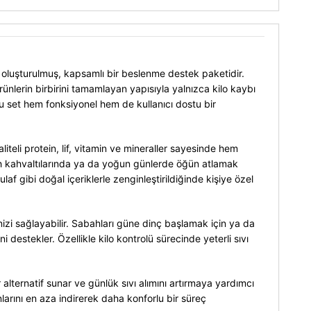
ak oluşturulmuş, kapsamlı bir beslenme destek paketidir.
nlerin birbirini tamamlayan yapısıyla yalnızca kilo kaybı
 bu set hem fonksiyonel hem de kullanıcı dostu bir
iteli protein, lif, vitamin ve mineraller sayesinde hem
ah kahvaltılarında ya da yoğun günlerde öğün atlamak
ulaf gibi doğal içeriklerle zenginleştirildiğinde kişiye özel
nizi sağlayabilir. Sabahları güne dinç başlamak için ya da
destekler. Özellikle kilo kontrolü sürecinde yeterli sıvı
r alternatif sunar ve günlük sıvı alımını artırmaya yardımcı
runlarını en aza indirerek daha konforlu bir süreç