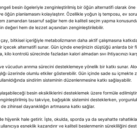
eli besin ögeleriyle zenginleştirilmiş bir öğün alternatifi olarak öne çı
e öğün planlamasını kolaylaştırır. Özellikle yoğun iş temposu, ev soruml
a hem zamandan tasarruf sağlar hem de kaliteli seçim yapma konusunda
sin değeri hem de lezzet açısından zenginleştirilebilir.
 çay, bitkisel içeriğiyle metabolizmanın daha aktif çalışmasına katkıd
bir içecek alternatifi sunar. Gün içinde enerjinizin düştüğü anlarda bir fin
a, kilo kontrolü sürecinde fazladan kalori almadan sıvı ihtiyacınızı kar
 ve vücudun arınma sürecini desteklemeye yönelik bir katkı sunar. Aloe’
ığı üzerinde olumlu etkiler gösterebilir. Gün içinde sade su içmekte zo
lanıldığında sindirim sisteminin düzenlenmesine katkı sağlayabilir.
laşabileceği besin eksikliklerini desteklemek üzere formüle edilmiştir.
zenginleştirilmiş bu takviye, bağışıklık sistemini desteklerken, yorgu
 de zihinsel dayanıklılığın artmasına katkı sağlar.
ijyenik hale getirir. İşte, okulda, sporda ya da seyahatte rahatlıkla ku
ullanıcıya esneklik kazandırır ve kaliteli beslenmenin sürekliliğini dest