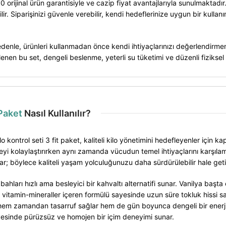
100 orijinal ürün garantisiyle ve cazip fiyat avantajlarıyla sunulmakta
bilir. Siparişinizi güvenle verebilir, kendi hedeflerinize uygun bir ku
u nedenle, ürünleri kullanmadan önce kendi ihtiyaçlarınızı değerlendir
klenen bu set, dengeli beslenme, yeterli su tüketimi ve düzenli fiziksel 
 Paket
Nasıl Kullanılır?
ilo kontrol seti 3 fit paket, kaliteli kilo yönetimini hedefleyenler iç
i kolaylaştırırken aynı zamanda vücudun temel ihtiyaçlarını karşılama
r; böylece kaliteli yaşam yolculuğunuzu daha sürdürülebilir hale getire
bahları hızlı ama besleyici bir kahvaltı alternatifi sunar. Vanilya baş
temel vitamin-mineraller içeren formülü sayesinde uzun süre tokluk hiss
hem zamandan tasarruf sağlar hem de gün boyunca dengeli bir enerj
sayesinde pürüzsüz ve homojen bir içim deneyimi sunar.